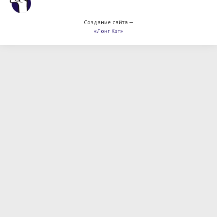
Создание сайта —
«Лонг Кэт»