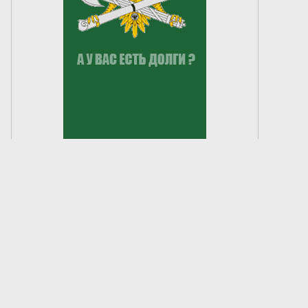
Создание сайта —
«Лонг Кэт»