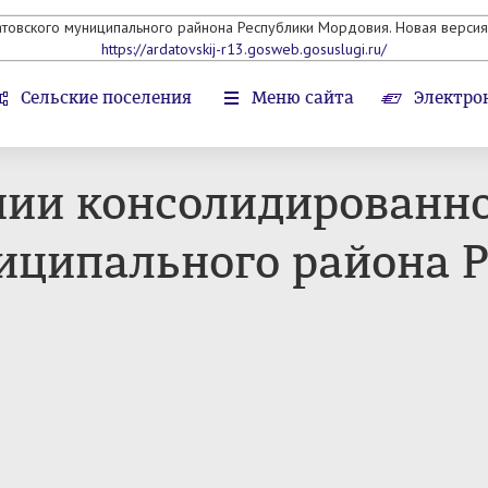
атовского муниципального райнона Республики Мордовия. Новая версия 
https://ardatovskij-r13.gosweb.gosuslugi.ru/
Сельские поселения
Меню сайта
Электро
нии консолидированн
иципального района Р