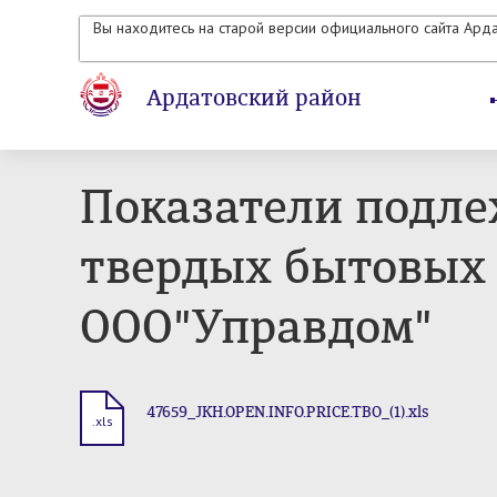
Вы находитесь на старой версии официального сайта Ард
Ардатовский район
Показатели подле
твердых бытовых 
ООО"Управдом"
47659_JKH.OPEN.INFO.PRICE.TBO_(1).xls
.xls