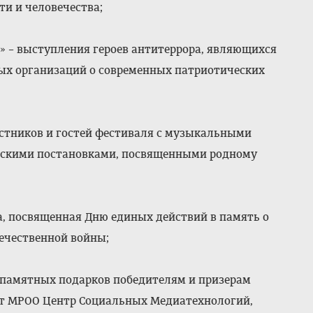
ти и человечества;
» – выступления героев антитеррора, являющихся
ых организаций о современных патриотических
;
частников и гостей фестиваля с музыкальными
ческими постановками, посвященными родному
а, посвященная Дню единых действий в память о
течественной войны;
и памятных подарков победителям и призерам
от МРОО Центр Социальных Медиатехнологий,