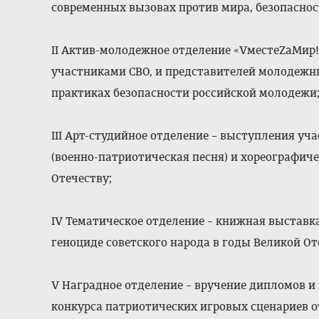
современных вызовах против мира, безопаснос
II Актив-молодежное отделение «VместеZaМир!
участниками СВО, и представителей молодежн
практиках безопасности российской молодежи
III Арт-студийное отделение – выступления у
(военно-патриотическая песня) и хореографи
Отечеству;
IV Тематическое отделение – книжная выставк
геноциде советского народа в годы Великой О
V Наградное отделение – вручение дипломов 
конкурса патриотических игровых сценариев 