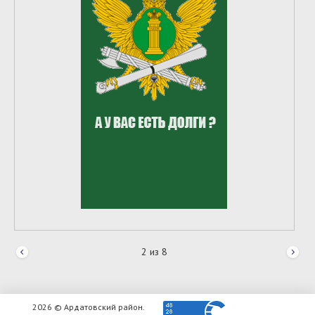
2
из
8
2026 © Ардатовский район.