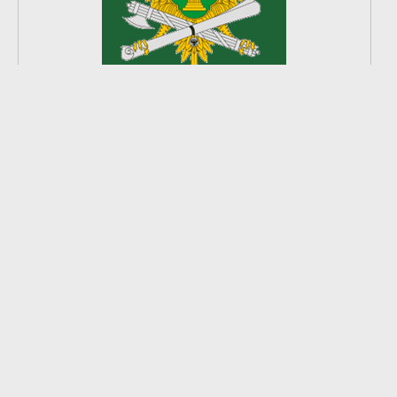
2
из
8
2026 © Ардатовский район.
Официальный сайт.