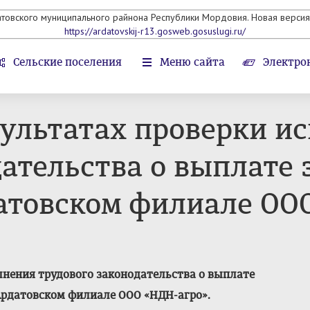
атовского муниципального райнона Республики Мордовия. Новая версия 
https://ardatovskij-r13.gosweb.gosuslugi.ru/
Сельские поселения
Меню сайта
Электро
ультатах проверки и
дательства о выплате
атовском филиале ОО
лнения трудового законодательства о выплате
Ардатовском филиале ООО «НДН-агро».