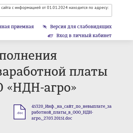
сайта с информацией от 01.01.2024 находится по адресу:
нная приемная
Версия для слабовидящих
Вход в личный кабинет
сполнения
 заработной платы
О «НДН-агро»
45320_Инф._на_сайт_по_невыплате_за
работной_платы_в_ООО_НДН-
.doc
агро,_27.03.20151.doc