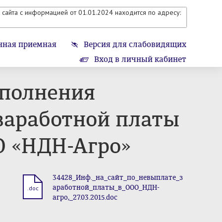
сайта с информацией от 01.01.2024 находится по адресу:
нная приемная
Версия для слабовидящих
Вход в личный кабинет
сполнения
 заработной платы
О «НДН-Агро»
34428_Инф._на_сайт_по_невыплате_з
аработной_платы_в_ООО_НДН-
.doc
агро,_27.03.2015.doc