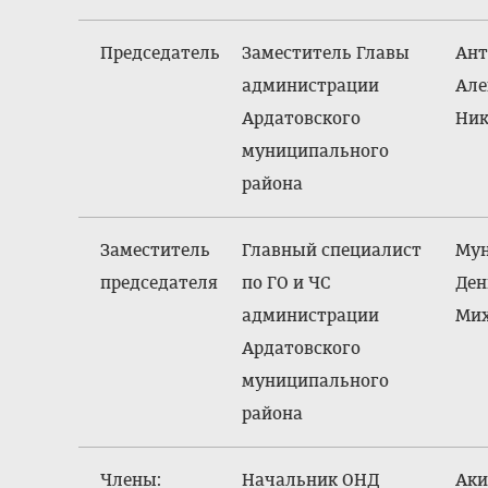
Председатель
Заместитель Главы
Ант
администрации
Але
Ардатовского
Ник
муниципального
района
Заместитель
Главный специалист
Му
председателя
по ГО и ЧС
Ден
администрации
Мих
Ардатовского
муниципального
района
Члены:
Начальник ОНД
Аки