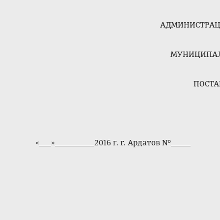
АДМИНИСТРАЦ
МУНИЦИПАЛ
ПОСТА
«___»__________2
016 г. г. Ардатов №_____