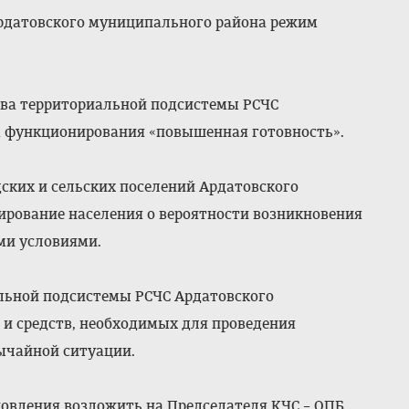
и Ардатовского муниципального района режим
ства территориальной подсистемы РСЧС
м функционирования «повышенная готовность».
ских и сельских поселений Ардатовского
рование населения о вероятности возникновения
ми условиями.
льной подсистемы РСЧС Ардатовского
 и средств, необходимых для проведения
ычайной ситуации.
новления возложить на Председателя КЧС – ОПБ