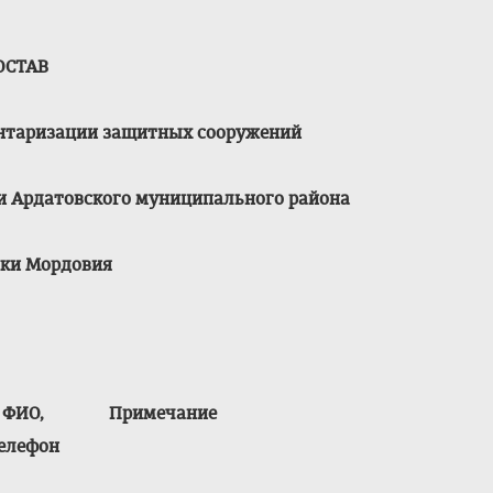
ОСТАВ
ентаризации защитных сооружений
и Ардатовского муниципального района
ики Мордовия
ФИО,
Примечание
елефон