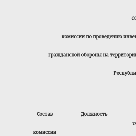
С
комиссии по проведению инв
гражданской обороны на территори
Республ
Состав
Должность
т
комиссии