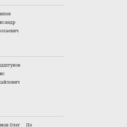
ипов
ксандр
олаевич
ндштуков
ис
айлович
мов Олег
По