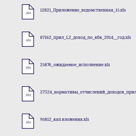
12821_Приложение_ведомственная_15.xls
.xls
87162_прил_1,2_доход_по_кбк_2014__год.xls
.xls
25876_ожидаемое_исполнение.xls
.xls
27324_нормативы_отчислений_доходов_прил
.xls
95812_кап.вложения.xls
.xls