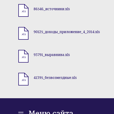
86546_источники.xls
.xls
90125_доходы_приложение_4_2014.xls
.xls
93791_выравнива.xls
.xls
41395_безвозмездные.xls
.xls
Меню сайта