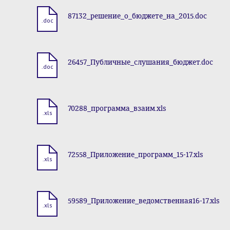
87132_решение_о_бюджете_на_2015.doc
.doc
26457_Публичные_слушания_бюджет.doc
.doc
70288_программа_взаим.xls
.xls
72558_Приложение_программ_15-17.xls
.xls
59589_Приложение_ведомственная16-17.xls
.xls