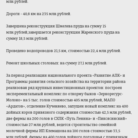
млн.рублей.
Дороги - 40,8 км на 235 млн.рублей.
Завершена реконструкция Шмелева пруда на сумму 15
млн.рублей,завершается реконструкция Жаренского пруда на
сумму 18,5 млн.рублей.
Проведено водопроводов 21,5 км, стоимостью 22,4 млн.рублей.
Ремонт школьных столовых: на сумму 27,1 млн.рублей.
За период реализации национального проекта «Развитие АПК» и
Программы развития сельского хозяйства на территории района
реализован ряд крупных инвестиционных проектов: построен
эксперементальный комплекс по откорму быков «Зерноресурс-
Молоко» на 5 тыс. голов стоимостью 405 млн.рублей, МАПО
«Ардатов», отделение Кученяево, запущен новый комплекс на 400
дойных коров привязного содержания стоимостью 42,5 млн.рублей,
две фермы на 200 голов в СХПК «Путь Ленина» и «Пиксясинский»
стоимостью 27 млн.рублей, ведется строительство семейной
молочной фермы ИП Клемашова на 100 голов стоимостью 33,5
млн.рублей, фермы на 400 голов дойного поголовья с привязным