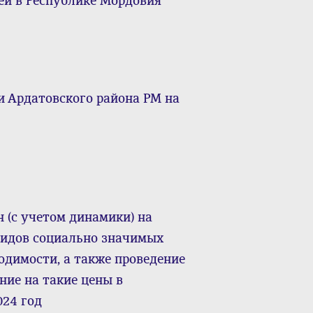
ей в Республике Мордовия
и Ардатовского района РМ на
 (с учетом динамики) на
видов социально значимых
одимости, а также проведение
ние на такие цены в
024 год