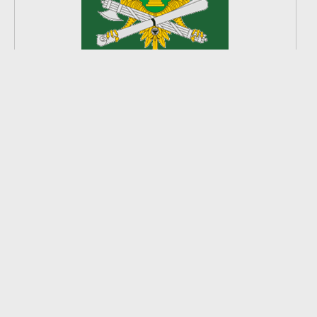
2
из
8
2026 © Ардатовский район.
Официальный сайт.