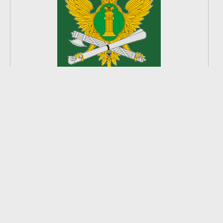
2
из
8
2026 © Ардатовский район.