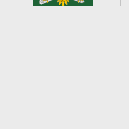
2
из
8
2026 © Ардатовский район.
Официальный сайт.
Создание сайта —