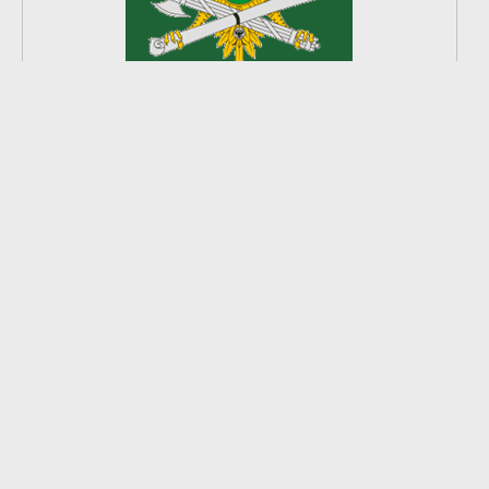
2
из
8
2026 © Ардатовский район.
Официальный сайт.