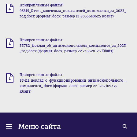
Прикрепленные файлы:
95815_Отчет_ключевых_показателей_комплаенса_за_2023_
год.docx (формат .docx, размер 13.8056640625 Кбайт)
Прикрепленные файлы:
33782_Доклад_об_антимонопольном_комплаенсе_за_2023
_год.docx (формат .docx, размер 22.736328125 Кбайт)
Прикрепленные файлы:
83411_доклад_о_функционировании_антимонопольного_
комплаенса_.docx (формат .docx, размер 22.1787109375
Кбайт)
Меню сайта