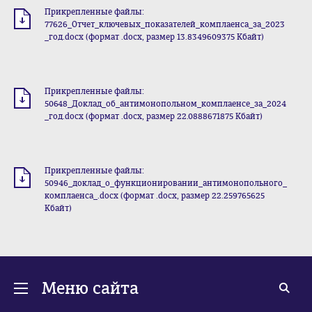
Прикрепленные файлы:
77626_Отчет_ключевых_показателей_комплаенса_за_2023
_год.docx (формат .docx, размер 13.8349609375 Кбайт)
Прикрепленные файлы:
50648_Доклад_об_антимонопольном_комплаенсе_за_2024
_год.docx (формат .docx, размер 22.0888671875 Кбайт)
Прикрепленные файлы:
50946_доклад_о_функционировании_антимонопольного_
комплаенса_.docx (формат .docx, размер 22.259765625
Кбайт)
Меню сайта